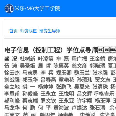
米乐·M6大学工学院
首页
师资队伍
研究生导师
电子信息（控制工程）学位点导师
盛 况
杜树新
叶凌箭
车 磊
程广振
王金鹤
唐
伍 涛
吴圣姬
周 哲
陈惠英
慈文彦
郭晓瑞
夏
徐云杰
马志勇
李 兵
郑玉卿
魏玉兰
张水强
彭
刘战强
郭玉华
吕春燕
童艳花
孙璟玮
贾文志
全立地
裘 一
杨婷婷
张鹏飞
吴夏来
张清珠
杨
李恩甫
孙俊峰
王永立
王悦明
吕文辉
呼格吉乐
郝利峰
蔡志端
罗文钦
王永亚
许宇翔
杨玉萍
马龙华
何 鹏
何 平
黄海波
卢焕达
张石清
余
于丙文
范 丽
赖周年
杨秦敏
史焕聪
陈光良