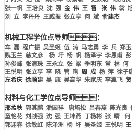
张一帆
王培良
沈 强
金 伟 王 智 张 伟
翁 
刘 立
李丹丹
王威振
张立享
何 斌
俞建杰
机械工程学位点导师：
车 磊
程广振
吴圣姬
伍 涛
马志勇
李 兵
郑玉
魏玉兰
慈文彦
杨 圩
杨 帆
杨泽宇
李恩甫
彭
孙俊峰
张清珠
王永立
张 梁
季明东
常 林
何
王悦明
张立享
李 晓
管 珣
周 成
杨 萍
徐子
左希庆
徐顺建
吴 康
吴高华
朱家庆
李翼飞
贺
材料与化工学位点导师：
邢孟秋
郭其鹏
潘国祥
唐培松
吕春燕
陈光良
童艳花
刘战强
沈 强
王坤燕
丁杨彬
张 晴
何
郭迎春
徐敏虹
陈泽洲
杨 圩
吴圣姬
王悦明
王